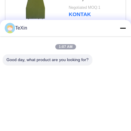
Negotiated MOQ:1
KONTAK
TeXin
Bad Request
Semua
1:07 AM
Modul penangkal
Good day, what product are you looking for?
Modul Jammer Sinyal
drone
Modul jammer FPV
Penguat daya RF
amplifier daya
Penguat Satu Arah
broadband
amplifier bidirectional
Jammer Sinyal Drone