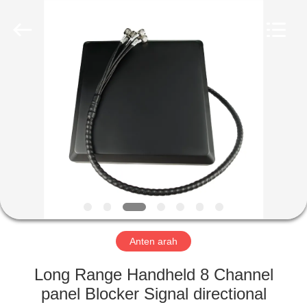
2026
Amplifier
module.
All
Rights
Reserved.
RUMAH
PRODUK
TENTANG
KAMI
TUR
PABRIK
Anten arah
Long Range Handheld 8 Channel
KONTROL
panel Blocker Signal directional