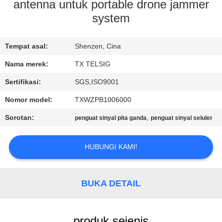
KUALITAS
antenna untuk portable drone jammer
system
HUBUNGI
Tempat asal:
Shenzen, Cina
KAMI
Nama merek:
TX TELSIG
BERITA
Sertifikasi:
SGS,ISO9001
Nomor model:
TXWZPB1006000
BLOG
Sorotan:
,
penguat sinyal pita ganda
penguat sinyal seluler
PERMINTAAN
HUBUNGI KAMI!
PENAWARAN
BUKA DETAIL
SITEMAP
produk sejenis