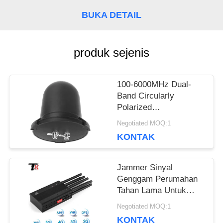
BUKA DETAIL
PENAWARAN
produk sejenis
SITEMAP
100-6000MHz Dual-
PRIVACY
Band Circularly
Polarized
POLICY
Omnidirectional
Negotiated MOQ:1
Antenna, 360°
KONTAK
Waterproof Mushroom
Antenna Booster untuk
Monitoring Drone &
Jammer Sinyal
Countermeasure
Genggam Perumahan
Tahan Lama Untuk
Konferensi Dan
Negotiated MOQ:1
Keamanan Pribadi
KONTAK