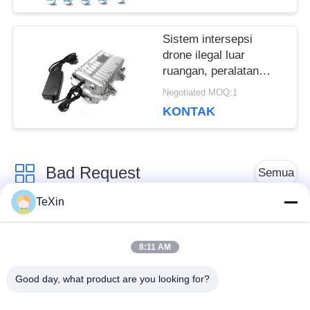
Sistem intersepsi
drone ilegal luar
ruangan, peralatan
tahan air luar ruangan
Negotiated MOQ:1
KONTAK
Bad Request
Semua
TeXin
Modul penangkal
Modul Jammer Sinyal
drone
8:11 AM
Good day, what product are you looking for?
Modul jammer FPV
Penguat daya RF