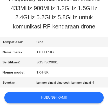
433MHz 900MHz 1.2GHz 1.5GHz
KONTROL
2.4GHz 5.2GHz 5.8GHz untuk
KUALITAS
komunikasi RF kendaraan drone
HUBUNGI
Tempat asal:
Cina
KAMI
Nama merek:
TX TELSIG
Sertifikasi:
SGS,ISO9001
BERITA
Nomor model:
TX-H8K
Sorotan:
,
jammer sinyal bluetooth
jammer sinyal rf
BLOG
HUBUNGI KAMI!
PERMINTAAN