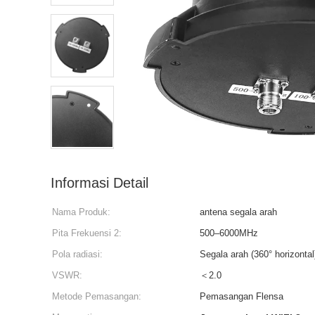
Informasi Detail
Nama Produk:
antena segala arah
Pita Frekuensi 2:
500–6000MHz
Pola radiasi:
Segala arah (360° horizontal
VSWR:
＜2.0
Metode Pemasangan:
Pemasangan Flensa