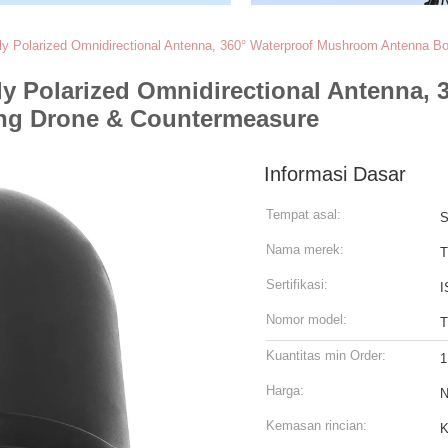
y Polarized Omnidirectional Antenna, 360° Waterproof Mushroom Antenna Bo
ly Polarized Omnidirectional Antenna,
ing Drone & Countermeasure
Informasi Dasar
Tempat asal:
S
Nama merek:
Sertifikasi:
I
Nomor model:
T
Kuantitas min Order:
1
Harga:
N
Kemasan rincian:
K