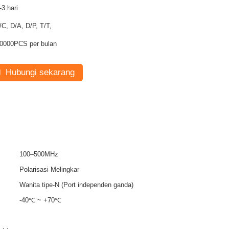
-3 hari
/C, D/A, D/P, T/T,
0000PCS per bulan
Hubungi sekarang
100–500MHz
Polarisasi Melingkar
Wanita tipe-N (Port independen ganda)
-40℃ ~ +70℃