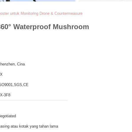
oster untuk Monitoring Drone & Countermeasure
 360° Waterproof Mushroom
henzhen, Cina
TX
SO9001,SGS,CE
X-3F8
egotiated
asing atau kotak yang tahan lama