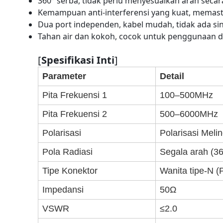
360° serba, tidak perlu menyesuaikan arah secar
Kemampuan anti-interferensi yang kuat, memastik
Dua port independen, kabel mudah, tidak ada siny
Tahan air dan kokoh, cocok untuk penggunaan di
[
Spesifikasi Inti
]
Parameter
Detail
Pita Frekuensi 1
100–500MHz
Pita Frekuensi 2
500–6000MHz
Polarisasi
Polarisasi Meli
Pola Radiasi
Segala arah (36
Tipe Konektor
Wanita tipe-N (
Impedansi
50Ω
VSWR
≤2.0