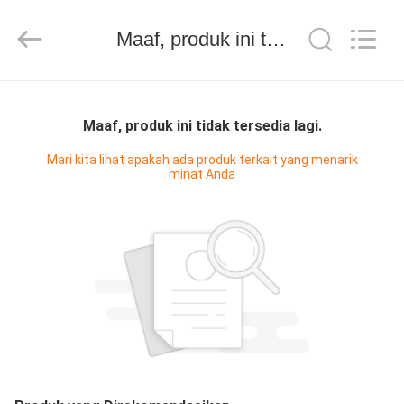
2026
Amplifier
module.
Maaf, produk ini tidak tersedia lagi.
All
Rights
Reserved.
RUMAH
Maaf, produk ini tidak tersedia lagi.
PRODUK
Mari kita lihat apakah ada produk terkait yang menarik
minat Anda
TENTANG
KAMI
TUR
PABRIK
KONTROL