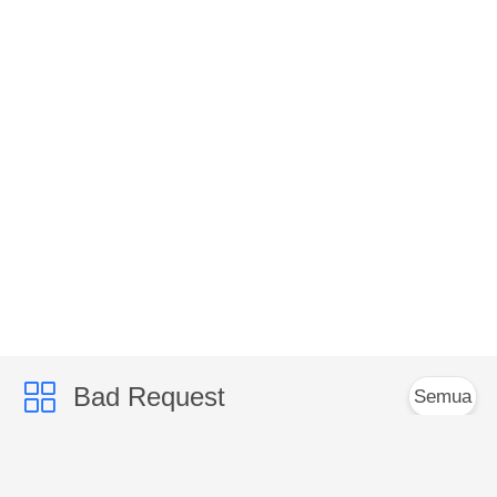
Bad Request
Semua
Modul penangkal
Modul Jammer Sinyal
drone