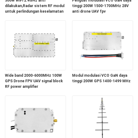
PRIVACY
300W WiFi 2.4GHz anti
Penguat modulasi VCO GaN daya
dilakukan,Radar sistem RF modul
tinggi 200W 1500-1700MHz 28V
POLICY
untuk perlindungan keselamatan
anti drone UAV fpv
Wide band 2000-6000MHz 100W
Modul modulasi VCO GaN daya
GPS Drone FPV UAV signal block
tinggi 200W GPS 1400-1499 MHz
RF power amplifier