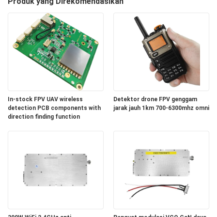
KUALITAS
Produk yang Direkomendasikan
HUBUNGI
KAMI
BERITA
In-stock FPV UAV wireless
Detektor drone FPV genggam
BLOG
detection PCB components with
jarak jauh 1km 700-6300mhz omni
direction finding function
PERMINTAAN
PENAWARAN
SITEMAP