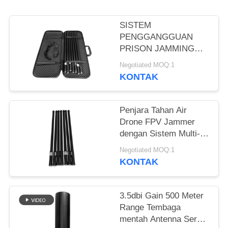
PRIVACY
POLICY
SISTEM
PENGGANGGUAN
PRISON JAMMING
dorne fpv Untuk
Negotiated MOQ:1
keamanan udara
KONTAK
800mhz 900mhz
1200mhz 2400mhz
Penjara Tahan Air
Drone FPV Jammer
dengan Sistem Multi-
Band Daya Tinggi
Negotiated MOQ:1
KONTAK
3.5dbi Gain 500 Meter
Range Tembaga
mentah Antenna Serat