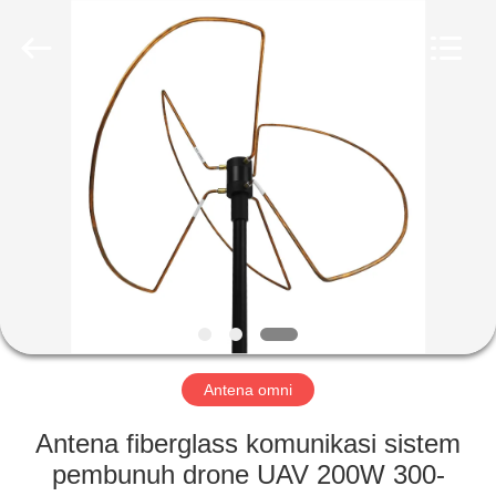
2026
Amplifier
module.
All
Rights
Reserved.
RUMAH
PRODUK
TENTANG
KAMI
TUR
PABRIK
Antena omni
Antena fiberglass komunikasi sistem
KONTROL
pembunuh drone UAV 200W 300-