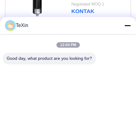
Kaca untuk Pertahanan
Negotiated MOQ:1
Drone
KONTAK
TeXin
Bad Request
Semua
12:04 PM
Modul penangkal
Good day, what product are you looking for?
Modul Jammer Sinyal
drone
Modul jammer FPV
Penguat daya RF
amplifier daya
Penguat Satu Arah
broadband
amplifier bidirectional
Jammer Sinyal Drone