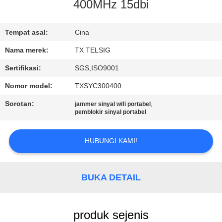
KUALITAS
400MHz 15dbi
HUBUNGI
Tempat asal:
Cina
KAMI
Nama merek:
TX TELSIG
Sertifikasi:
SGS,ISO9001
BERITA
Nomor model:
TXSYC300400
Sorotan:
,
jammer sinyal wifi portabel
BLOG
pemblokir sinyal portabel
HUBUNGI KAMI!
PERMINTAAN
PENAWARAN
BUKA DETAIL
SITEMAP
produk sejenis