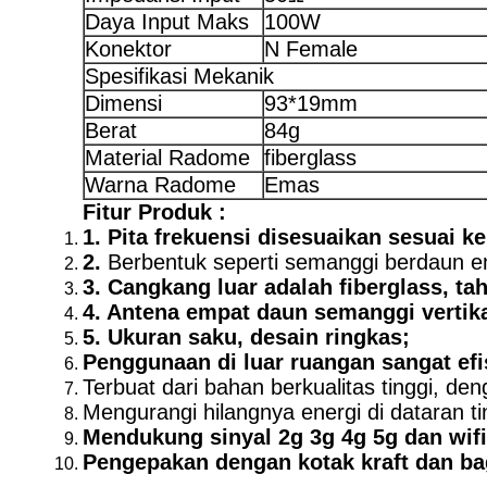
Daya Input Maks
100W
Konektor
N Female
Spesifikasi Mekanik
Dimensi
93*19mm
Berat
84g
Material Radome
fiberglass
Warna Radome
Emas
Fitur Produk :
1. Pita frekuensi disesuaikan sesuai 
2.
Berbentuk seperti semanggi berdaun 
3. Cangkang luar adalah fiberglass, t
4. Antena empat daun semanggi vertikal
5. Ukuran saku, desain ringkas;
Penggunaan di luar ruangan sangat efi
Terbuat dari bahan berkualitas tinggi, d
Mengurangi hilangnya energi di dataran ting
Mendukung sinyal 2g 3g 4g 5g dan wifi
Pengepakan dengan kotak kraft dan ba