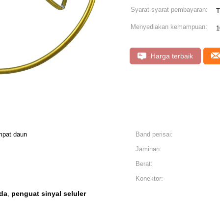
Syarat-syarat pembayaran:
T
Menyediakan kemampuan:
1
Harga terbaik
mpat daun
Band perisai:
Jaminan:
Berat:
Konektor:
nda
penguat sinyal seluler
,