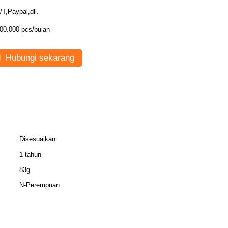
/T,Paypal,dll.
00.000 pcs/bulan
Hubungi sekarang
Disesuaikan
1 tahun
83g
N-Perempuan