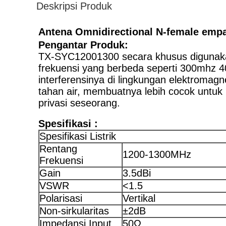
Deskripsi Produk
Antena Omnidirectional N-female emp
Pengantar Produk:
TX-SYC12001300 secara khusus digunakan
frekuensi yang berbeda seperti 300mhz 4
interferensinya di lingkungan elektromagne
tahan air, membuatnya lebih cocok untuk p
privasi seseorang.
Spesifikasi :
Spesifikasi Listrik
Rentang
1200-1300MHz
Frekuensi
Gain
3.5dBi
VSWR
<1.5
Polarisasi
Vertikal
Non-sirkularitas
±2dB
Impedansi Input
50Ω