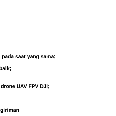
l pada saat yang sama;
baik;
i drone UAV FPV DJI;
ngiriman