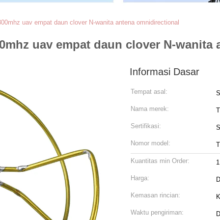
300mhz uav empat daun clover N-wanita antena omnidirectional
00mhz uav empat daun clover N-wanita 
Informasi Dasar
Tempat asal:
S
Nama merek:
T
Sertifikasi:
S
Nomor model:
T
Kuantitas min Order:
1
Harga:
D
Kemasan rincian:
K
Waktu pengiriman:
D