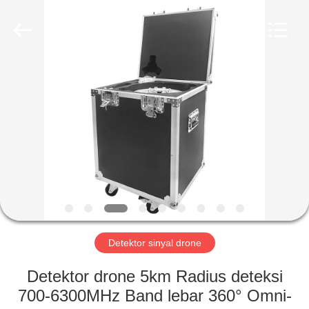
2026
Amplifier
module.
All
Rights
Reserved.
RUMAH
PRODUK
TENTANG
KAMI
TUR
PABRIK
Detektor sinyal drone
Detektor drone 5km Radius deteksi
KONTROL
700-6300MHz Band lebar 360° Omni-