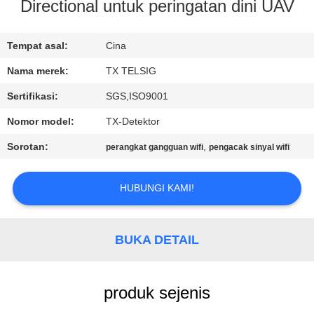
KUALITAS
Directional untuk peringatan dini UAV
HUBUNGI
Tempat asal:
Cina
KAMI
Nama merek:
TX TELSIG
Sertifikasi:
SGS,ISO9001
BERITA
Nomor model:
TX-Detektor
Sorotan:
,
perangkat gangguan wifi
pengacak sinyal wifi
BLOG
HUBUNGI KAMI!
PERMINTAAN
PENAWARAN
BUKA DETAIL
SITEMAP
produk sejenis