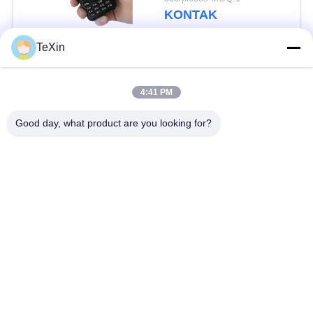
Keamanan dengan
KONTAK
360° Jamming Range
TeXin
Bad Request
Semua
4:41 PM
Modul penangkal
Good day, what product are you looking for?
Modul Jammer Sinyal
drone
Modul jammer FPV
Penguat daya RF
amplifier daya
Penguat Satu Arah
broadband
amplifier bidirectional
Jammer Sinyal Drone