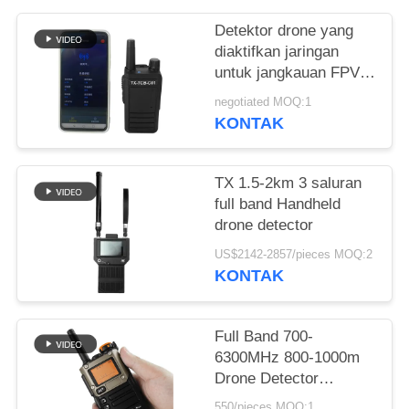
PRIVACY
POLICY
Detektor drone yang
diaktifkan jaringan
untuk jangkauan FPV
1KM
negotiated MOQ:1
KONTAK
TX 1.5-2km 3 saluran
full band Handheld
drone detector
US$2142-2857/pieces MOQ:2
KONTAK
Full Band 700-
6300MHz 800-1000m
Drone Detector
Perlindungan
550/pieces MOQ:1