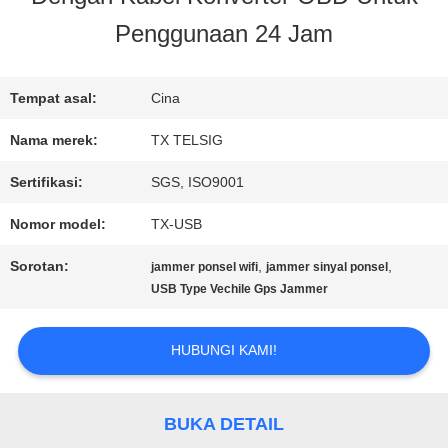
Penggunaan 24 Jam
KONTROL
KUALITAS
Tempat asal:
Cina
Nama merek:
TX TELSIG
HUBUNGI
Sertifikasi:
SGS, ISO9001
KAMI
Nomor model:
TX-USB
Sorotan:
,
,
jammer ponsel wifi
jammer sinyal ponsel
BERITA
USB Type Vechile Gps Jammer
HUBUNGI KAMI!
BLOG
BUKA DETAIL
PERMINTAAN