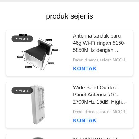
PENAWARAN
produk sejenis
SITEMAP
Antenna tanduk baru
46g Wi-Fi ringan 5150-
5850MHz dengan
PRIVACY
finishing berlapis bubuk
Dapat dinegosiasikan MOQ:1
hitam matte
KONTAK
POLICY
Wide Band Outdoor
Panel Antenna 700-
2700MHz 15dBi High
Gain 50Ω 100W
Dapat dinegosiasikan MOQ:1
Antenna tahan angin
KONTAK
untuk penerima
penguat sinyal jaringan
seluler