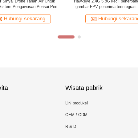
 tahan air 12 band Shell RF drone
Drone Signal RF Jammmer Untuk 
Signal Jammer manpack
Multiple Frequency 3000meter An
System
Hubungi sekarang
Hubungi sekaran
ita
Wisata pabrik
Lini produksi
OEM / ODM
R & D