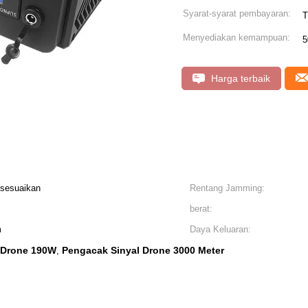
Syarat-syarat pembayaran:
T
Menyediakan kemampuan:
5
Harga terbaik
isesuaikan
Rentang Jamming:
berat:
m
Daya Keluaran:
 Drone 190W
Pengacak Sinyal Drone 3000 Meter
,