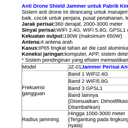
Anti Drone Shield Jammer untuk Pabrik Ki
Sistem anti drone ini dirancang untuk manaj
baik, cocok untuk penjara, pusat penahanan, 
Jarak perisai:
360 derajat, 2000-3000 meter
Sinyal perisai:
WIFI 2.4G, WIFI 5.8G, GPSL1 (
Kekuatan output:
190W (maksimum 650W)
Antena:
4 antena arah
Kasus:
IP65 tingkat tahan air die cast aluminiu
Koneksi jaringan:
komputer, APP, sistem dete
* Sistem pendinginan yang efisien memastikan
Model
JZ-01
Jammer Perisai An
Band 1 WIFI2.4G
Band 2 WIFI5.8G
Frekuensi
Band 3 GPSL1
gangguan
Band lainnya
(Disesuaikan: Dimodifikas
Ditambahkan)
Hingga 1000-3000 meter
Radius jamming
(Tergantung pada lingkung
nyata)