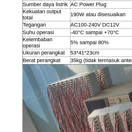
Sumber daya listrik
AC Power Plug
Kekuatan output
190W atau disesuaikan
total
Tegangan
AC100-240V DC12V
Suhu operasi
-40°C sampai +70°C
Kelembaban
5% sampai 80%
operasi
Ukuran perangkat
53*41*23cm
Berat perangkat
35kg (tidak termasuk ante