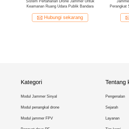
1 L2 WIFI
8 band 1.5km pistol pendeteksi drone fpv
Aluminium
g Efektif
portabel untuk keamanan area kunci
ng
Hubungi sekarang
Kategori
Tentang k
Modul Jammer Sinyal
Pengenalan
Modul penangkal drone
Sejarah
Modul jammer FPV
Layanan