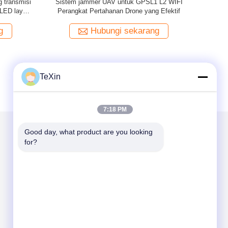
Reservoir
Pemblokir Sinyal WiFi Drone untuk perusahaan
Sistem P
ti Drone
listrik Drone Signal Scrambler 2.4G 5.8G
Keamana
g
Hubungi sekarang
TeXin
7:18 PM
Good day, what product are you looking 
for?
Kirimkan Kami