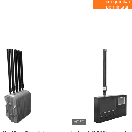
mengirimkan
permintaan