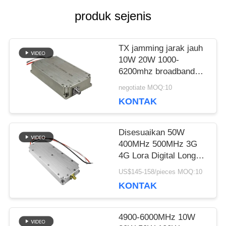
produk sejenis
PENAWARAN
TX jamming jarak jauh
SITEMAP
10W 20W 1000-
6200mhz broadband
anti drone power
negotiate MOQ:10
PRIVACY
amplifier module untuk
KONTAK
pemerintah
POLICY
Disesuaikan 50W
400MHz 500MHz 3G
4G Lora Digital Long
Range RF amplifier anti
US$145-158/pieces MOQ:10
drone modul Jammer
KONTAK
sistem
4900-6000MHz 10W