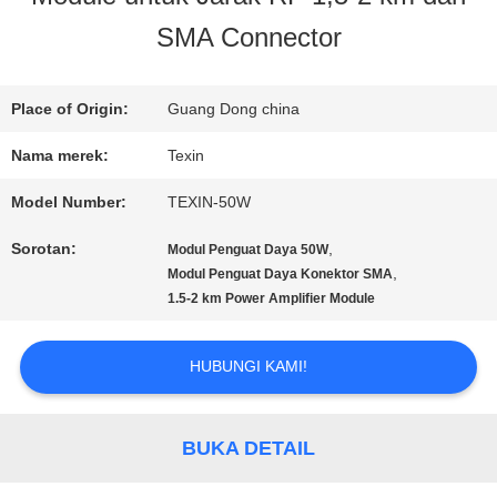
SMA Connector
KONTROL
KUALITAS
Place of Origin:
Guang Dong china
Nama merek:
Texin
HUBUNGI
Model Number:
TEXIN-50W
KAMI
Sorotan:
,
Modul Penguat Daya 50W
,
Modul Penguat Daya Konektor SMA
1.5-2 km Power Amplifier Module
BERITA
HUBUNGI KAMI!
BLOG
BUKA DETAIL
PERMINTAAN