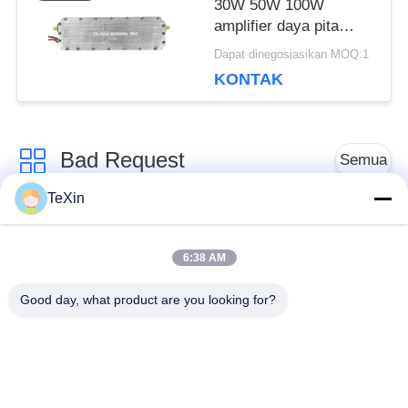
30W 50W 100W
amplifier daya pita
lebar modul RF
Dapat dinegosiasikan MOQ:1
KONTAK
Bad Request
Semua
TeXin
Modul penangkal
Modul Jammer Sinyal
drone
6:38 AM
Good day, what product are you looking for?
Modul jammer FPV
Penguat daya RF
amplifier daya
Penguat Satu Arah
broadband