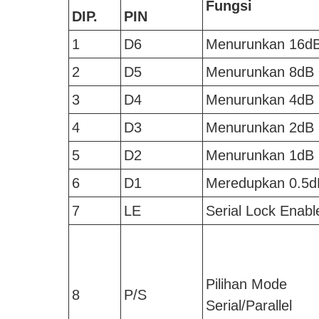
Fungsi
DIP.
PIN
1
D6
Menurunkan 16d
2
D5
Menurunkan 8dB
3
D4
Menurunkan 4dB
4
D3
Menurunkan 2dB
5
D2
Menurunkan 1dB
6
D1
Meredupkan 0.5d
7
LE
Serial Lock Enabl
Pilihan Mode
8
P/S
Serial/Parallel