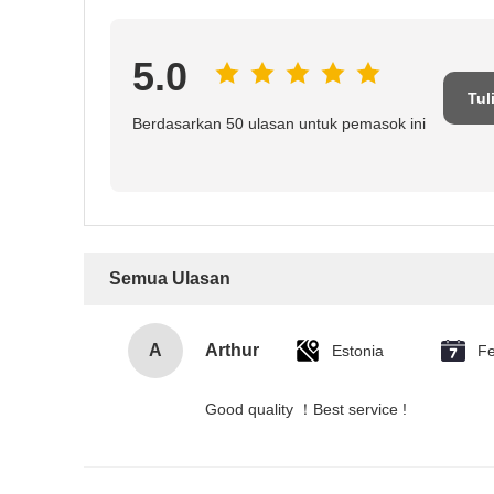
5.0
Tul
Berdasarkan 50 ulasan untuk pemasok ini
Semua Ulasan
A
Arthur
Estonia
Fe
Good quality ！Best service !