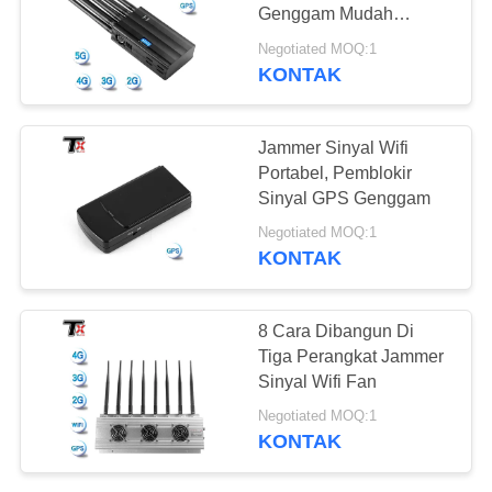
PRIVACY
Genggam Mudah
POLICY
Dipegang Ukuran kecil
Negotiated MOQ:1
KONTAK
18
amplifier daya
Jammer Sinyal Wifi
broadband
Portabel, Pemblokir
Sinyal GPS Genggam
Negotiated MOQ:1
KONTAK
15
8 Cara Dibangun Di
Tiga Perangkat Jammer
Penguat Satu Arah
Sinyal Wifi Fan
Negotiated MOQ:1
KONTAK