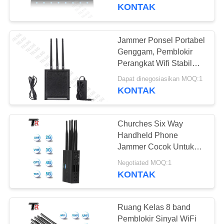
KUALITAS
4G / 5G
KONTAK
HUBUNGI
Jammer Ponsel Portabel
109
KAMI
Genggam, Pemblokir
Perangkat Wifi Stabil
Modul jammer FPV
Untuk Keamanan
BERITA
Dapat dinegosiasikan MOQ:1
KONTAK
BLOG
Churches Six Way
Handheld Phone
PERMINTAAN
Jammer Cocok Untuk
36
Ruang Pertemuan
PENAWARAN
Negotiated MOQ:1
KONTAK
Penguat daya RF
SITEMAP
Ruang Kelas 8 band
Pemblokir Sinyal WiFi