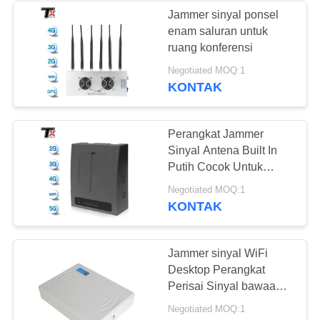
Jammer sinyal ponsel
enam saluran untuk
12
ruang konferensi
amplifier
Negotiated MOQ:1
KONTAK
bidirectional
Perangkat Jammer
Sinyal Antena Built In
Putih Cocok Untuk
Institusi Pendidikan
96
Negotiated MOQ:1
KONTAK
Jammer Sinyal
Drone
Jammer sinyal WiFi
Desktop Perangkat
Perisai Sinyal bawaan 7
Saluran
Negotiated MOQ:1