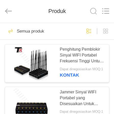
2026
Amplifier
module.
Produk
All
Rights
Reserved.
RUMAH
45
Semua produk
Modul Jammer
PRODUK
Sinyal
Penghitung Pemblokir
Sinyal WIFI Portabel
TENTANG
Frekuensi Tinggi Untuk
KAMI
2G - 5G / Bluetooth
Dapat dinegosiasikan MOQ:1
KONTAK
21
TUR
Modul penangkal
PABRIK
Jammer Sinyal WIFI
Portabel yang
drone
Disesuaikan Untuk
KONTROL
Warna Hitam 2G / 3G /
Dapat dinegosiasikan MOQ:1