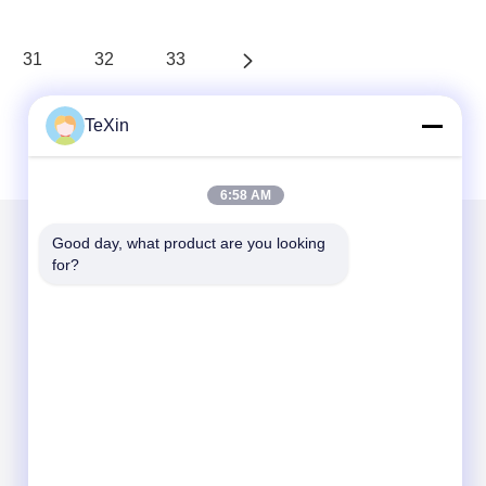
31
32
33
TeXin
6:58 AM
Good day, what product are you looking 
for?
Kirimkan Kami