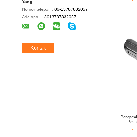
Yang
Nomor telepon :
86-13787832057
Ada apa :
+8613787832057
Kontak
Pengacak
Pesaw