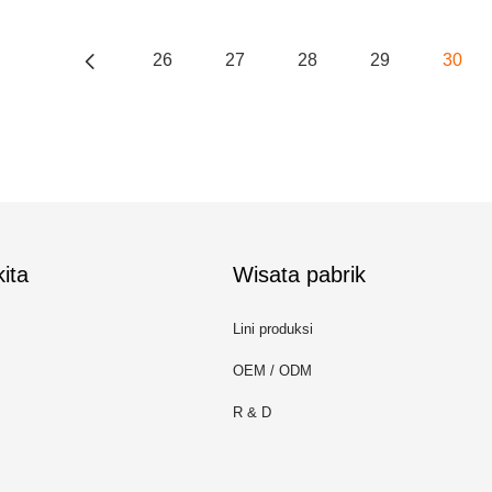
26
27
28
29
30
ita
Wisata pabrik
Lini produksi
OEM / ODM
R & D