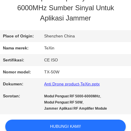
6000MHz Sumber Sinyal Untuk
KONTROL
Aplikasi Jammer
KUALITAS
Place of Origin:
Shenzhen China
HUBUNGI
Nama merek:
TeXin
KAMI
Sertifikasi:
CE ISO
Nomor model:
TX-50W
BERITA
Dokumen:
Anti Drone product-TeXin.pptx
Sorotan:
,
Modul Penguat RF 5000-6000MHz
BLOG
,
Modul Penguat RF 50W
Jammer Aplikasi RF Amplifier Module
PERMINTAAN
HUBUNGI KAMI!