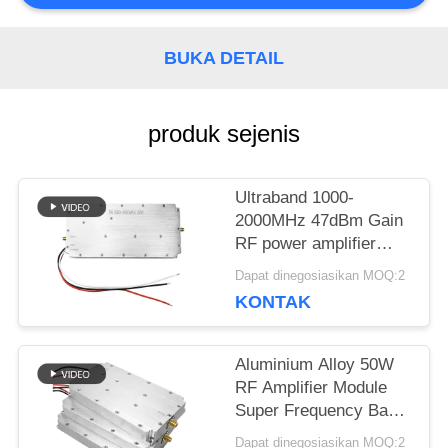
PENAWARAN
BUKA DETAIL
SITEMAP
produk sejenis
PRIVACY
POLICY
Ultraband 1000-
2000MHz 47dBm Gain
RF power amplifier
Modul untuk sistem
Dapat dinegosiasikan MOQ:2
anti drone
KONTAK
Aluminium Alloy 50W
RF Amplifier Module
Super Frequency Band
5000-6000MHz Sumber
Dapat dinegosiasikan MOQ:2