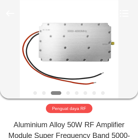
-
2026
Amplifier
module.
All
Rights
RUMAH
Reserved.
PRODUK
TENTANG
KAMI
Penguat daya RF
TUR
Aluminium Alloy 50W RF Amplifier
PABRIK
Module Super Frequency Band 5000-