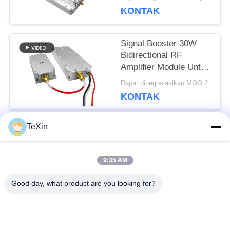
Sinyal Untuk Aplikasi
KONTAK
Jammer
Signal Booster 30W
Bidirectional RF
Amplifier Module Untuk
Customized 868MHz
Dapat dinegosiasikan MOQ:2
900MHz 1.2G 2.4G
KONTAK
Amplifikasi Sinyal
TeXin
Bad Request
Semua
9:35 AM
Modul penangkal
Good day, what product are you looking for?
Modul Jammer Sinyal
drone
Modul jammer FPV
Penguat daya RF